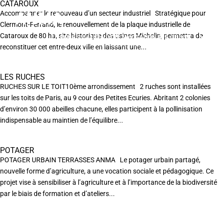
CATAROUX
Accompagner le renouveau d’un secteur industriel Stratégique pour
Clermont-Ferrand, le renouvellement de la plaque industrielle de
Cataroux de 80 ha, site historique des usines Miche­lin, permettra de
EN POURSUIVANT VOTRE NAVIGATION SUR CE SITE
X
VOUS ACCEPTEZ L’UTILISATION DE COOKIES
reconstituer cet entre-deux ville en laissant une...
AFIN DE RÉALISER DES STATISTIQUES ANONYMES DE VISITE.
LES RUCHES
RUCHES SUR LE TOIT10ème arrondissement 2 ruches sont installées
sur les toits de Paris, au 9 cour des Petites Ecuries. Abritant 2 colonies
d’environ 30 000 abeilles chacune, elles participent à la pollinisation
indispensable au maintien de l’équilibre...
POTAGER
POTAGER URBAIN TERRASSES ANMA Le potager urbain partagé,
nouvelle forme d’agriculture, a une vocation sociale et pédagogique. Ce
projet vise à sensibiliser à l’agriculture et à l’importance de la biodiversité
par le biais de formation et d’ateliers...