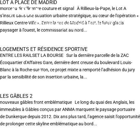
LOT A PLACE DE MADRID
morceau de villeentre couture et signal À Rillieux-la-Pape, le Lot A
s’inscrit dans une situation urbaine stratégique, au cœur de l’opération «
Rillieux Centre-Ville ». Entre la rue de Madrid à l’est, le futur glacis
EN POURSUIVANT VOTRE NAVIGATION SUR CE SITE
X
VOUS ACCEPTEZ L’UTILISATION DE COOKIES
paysager à l’ouest, le commissariat au nord...
AFIN DE RÉALISER DES STATISTIQUES ANONYMES DE VISITE.
LOGEMENTS ET RÉSIDENCE SPORTIVE
ENTRE LES RAILSET LA BOURSE Sur la dernière parcelle de la ZAC
Écoquartier d’Affaires Gare, dernière dent creuse du boulevard Louis-
Blanc à la Roche-sur-Yon, ce projet mixte a remporté l’adhésion du jury
par la sensibilité de son insertion urbaine, la...
LES GÂBLES 2
nouveaux gâbles front emblématique Le long du quai des Anglais, les
immeubles à Gâbles conçus par ANMA marquent le paysage portuaire
de Dunkerque depuis 2012. Dix ans plus tard, l’agence saisit l’opportunité
de prolonger cette skyline emblématique au bord...