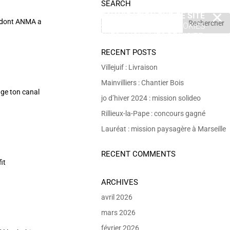
SEARCH
EN POURSUIVANT VOTRE NAVIGATION SUR CE SITE
X
, dont ANMA a
VOUS ACCEPTEZ L’UTILISATION DE COOKIES
 DE RÉALISER DES STATISTIQUES ANONYMES DE VISITE.
RECENT POSTS
Villejuif : Livraison
Mainvilliers : Chantier Bois
age ton canal
jo d’hiver 2024 : mission solideo
Rillieux-la-Pape : concours gagné
Lauréat : mission paysagère à Marseille
RECENT COMMENTS
it
ARCHIVES
avril 2026
mars 2026
février 2026