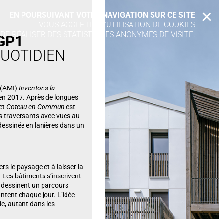
EN POURSUIVANT VOTRE NAVIGATION SUR CE SITE
X
VOUS ACCEPTEZ L’UTILISATION DE COOKIES
 DE RÉALISER DES STATISTIQUES ANONYMES DE VISITE.
GP1
UOTIDIEN
t (AMI)
Inventons la
t en 2017. Après de longues
jet
Coteau en Commun
est
ts traversants avec vues au
essinée en lanières dans un
ers le paysage et à laisser la
. Les bâtiments s’inscrivent
t dessinent un parcours
ntent chaque jour. L’idée
vie, autant dans les