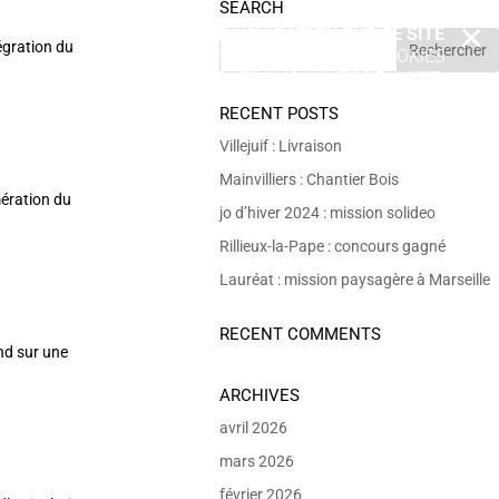
SEARCH
EN POURSUIVANT VOTRE NAVIGATION SUR CE SITE
X
égration du
VOUS ACCEPTEZ L’UTILISATION DE COOKIES
 DE RÉALISER DES STATISTIQUES ANONYMES DE VISITE.
RECENT POSTS
Villejuif : Livraison
Mainvilliers : Chantier Bois
ération du
jo d’hiver 2024 : mission solideo
Rillieux-la-Pape : concours gagné
Lauréat : mission paysagère à Marseille
RECENT COMMENTS
nd sur une
ARCHIVES
avril 2026
mars 2026
février 2026