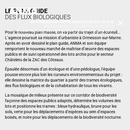
LE PLAN GUIDE
DES FLUX BIOLOGIQUES
EN POURSUIVANT VOTRE NAVIGATION SUR CE SITE
X
VOUS ACCEPTEZ L’UTILISATION DE COOKIES
AFIN DE RÉALISER DES STATISTIQUES ANONYMES DE VISITE.
Pour le nouveau plan masse, on va partir du trajet d’un écureuil…
L’agence poursuit sa mission d’urbaniste à Ormesson-sur-Marne.
Après en avoir dessiné le plan guide, ANMA et son équipe
remportent le nouveau marché de maîtrise d’œuvre des espaces
publics et de suivi opérationnel des lots archis pour le secteur
Châtelets de la ZAC des Côteaux.
Épaulée désormais d’un écologue et d’une pédologue, l’équipe
pousse encore plus loin les curseurs environnementaux du projet :
elle dessine la matrice du quartier à partir des trames écologiques,
des flux biologiques et de la cohabitation de tous les vivants.
La mosaïque de milieux présente sur ce corridor de biodiversité
façonne des espaces publics adaptés, détermine les volumes des
lots et positionne les trames : bleue hydraulique, brune pour les
sols, verte pour les déplacements d’espèces au sein d’espaces
boisés, et noire pour les déplacements de la biodiversité nocturne.