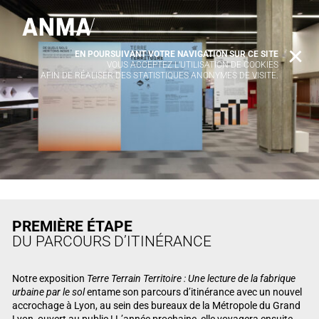
EN POURSUIVANT VOTRE NAVIGATION SUR CE SITE
X
VOUS ACCEPTEZ L’UTILISATION DE COOKIES
AFIN DE RÉALISER DES STATISTIQUES ANONYMES DE VISITE.
PREMIÈRE ÉTAPE
DU PARCOURS D’ITINÉRANCE
Notre exposition
Terre Terrain Territoire : Une lecture de la fabrique
urbaine par le sol
entame son parcours d’itinérance avec un nouvel
accrochage à Lyon, au sein des bureaux de la Métropole du Grand
Lyon, ouvert au public ! L’année prochaine, elle voyagera ensuite