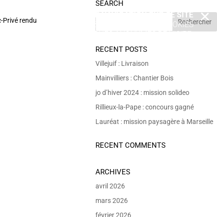
SEARCH
EN POURSUIVANT VOTRE NAVIGATION SUR CE SITE
X
c-Privé rendu
VOUS ACCEPTEZ L’UTILISATION DE COOKIES
 DE RÉALISER DES STATISTIQUES ANONYMES DE VISITE.
RECENT POSTS
Villejuif : Livraison
Mainvilliers : Chantier Bois
jo d’hiver 2024 : mission solideo
Rillieux-la-Pape : concours gagné
Lauréat : mission paysagère à Marseille
RECENT COMMENTS
ARCHIVES
avril 2026
mars 2026
février 2026