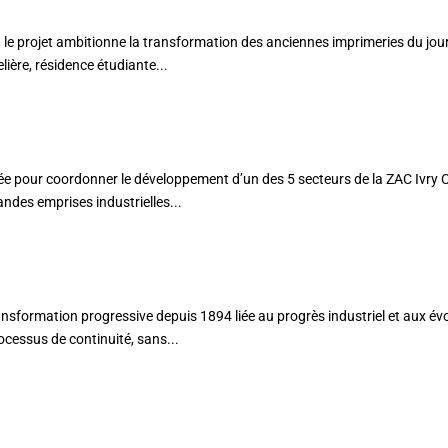
F, le projet ambitionne la transformation des anciennes imprimeries du jo
ière, résidence étudiante...
AFIN
e pour coordonner le développement d’un des 5 secteurs de la ZAC Ivry 
andes emprises industrielles...
ansformation progressive depuis 1894 liée au progrès industriel et aux év
ocessus de continuité, sans...