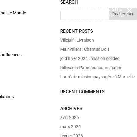
SEARCH
EN POURSUIVANT VOTRE NAVIGATION SUR CE SITE
X
urnal Le Monde
VOUS ACCEPTEZ L’UTILISATION DE COOKIES
 DE RÉALISER DES STATISTIQUES ANONYMES DE VISITE.
RECENT POSTS
Villejuif : Livraison
Mainvilliers : Chantier Bois
Confluences.
jo d’hiver 2024 : mission solideo
Rillieux-la-Pape : concours gagné
Lauréat : mission paysagère à Marseille
RECENT COMMENTS
olutions
ARCHIVES
avril 2026
mars 2026
février 2026