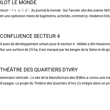
ILOT LE MONDE
reconvertir les hallesdu journal le monde Sur l’ancien site des usines SK
en une opération mixte de logements, activités, commerce, résidence hôtel
CONFLUENCE SECTEUR 4
4 axes de développement urbain pour le secteur 4 ANMA a été missionné
Sur une surface de 25 ha, il est marqué par les berges de la Seine et de gr
THÉÂTRE DES QUARTIERS D’IVRY
extension verticale Le site de la Manufacture des Œillets a connu une tr
d’usages. Le projet du Théâtre des Quartiers d’Ivry s’y intègre dans un pr