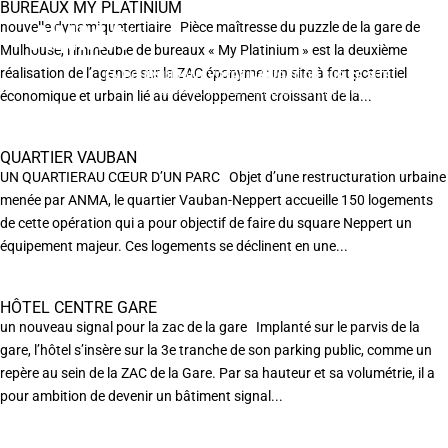
BUREAUX MY PLATINIUM
nouvelle dynamiquetertiaire Pièce maîtresse du puzzle de la gare de
Mulhouse, l’immeuble de bureaux « My Platinium » est la deuxième
réalisation de l’agence sur la ZAC éponyme : un site à fort potentiel
EN POURSUIVANT VOTRE NAVIGATION SUR CE SITE
X
VOUS ACCEPTEZ L’UTILISATION DE COOKIES
économique et urbain lié au développement croissant de la...
AFIN DE RÉALISER DES STATISTIQUES ANONYMES DE VISITE.
QUARTIER VAUBAN
UN QUARTIERAU CŒUR D’UN PARC Objet d’une restructuration urbaine
menée par ANMA, le quartier Vauban-Neppert accueille 150 logements
de cette opération qui a pour objectif de faire du square Neppert un
équipement majeur. Ces logements se déclinent en une...
HÔTEL CENTRE GARE
un nouveau signal pour la zac de la gare Implanté sur le parvis de la
gare, l’hôtel s’insère sur la 3e tranche de son parking public, comme un
repère au sein de la ZAC de la Gare. Par sa hauteur et sa volumétrie, il a
pour ambition de devenir un bâtiment signal...