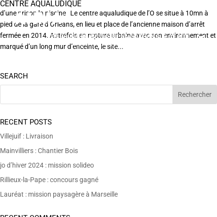
CENTRE AQUALUDIQUE
d’une prison la piscine Le centre aqualudique de l’O se situe à 10mn à
pied de la gare d’Orléans, en lieu et place de l’ancienne maison d’arrêt
fermée en 2014. Autrefois en rupture urbaine avec son environnement et
EN POURSUIVANT VOTRE NAVIGATION SUR CE SITE
X
VOUS ACCEPTEZ L’UTILISATION DE COOKIES
marqué d’un long mur d’enceinte, le site...
AFIN DE RÉALISER DES STATISTIQUES ANONYMES DE VISITE.
SEARCH
RECENT POSTS
Villejuif : Livraison
Mainvilliers : Chantier Bois
jo d’hiver 2024 : mission solideo
Rillieux-la-Pape : concours gagné
Lauréat : mission paysagère à Marseille