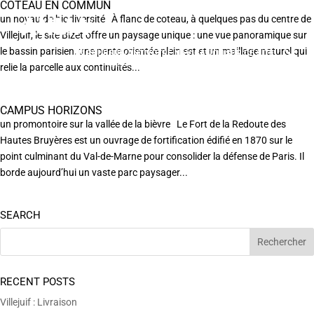
COTEAU EN COMMUN
un noyau de biodiversité À flanc de coteau, à quelques pas du centre de
Villejuif, le site Bizet offre un paysage unique : une vue panoramique sur
le bassin parisien, une pente orientée plein est et un maillage naturel qui
EN POURSUIVANT VOTRE NAVIGATION SUR CE SITE
X
VOUS ACCEPTEZ L’UTILISATION DE COOKIES
relie la parcelle aux continuités...
AFIN DE RÉALISER DES STATISTIQUES ANONYMES DE VISITE.
CAMPUS HORIZONS
un promontoire sur la vallée de la bièvre Le Fort de la Redoute des
Hautes Bruyères est un ouvrage de fortification édifié en 1870 sur le
point culminant du Val-de-Marne pour consolider la défense de Paris. Il
borde aujourd’hui un vaste parc paysager...
SEARCH
RECENT POSTS
Villejuif : Livraison