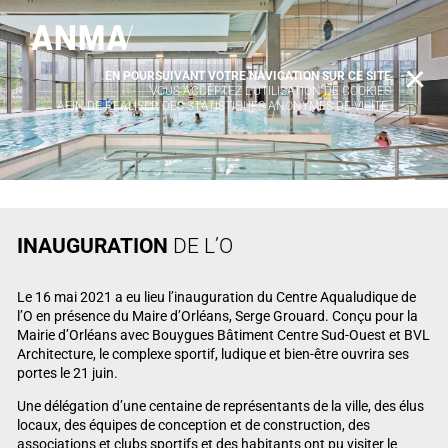
EN POURSUIVANT VOTRE NAVIGATION SUR CE SITE
X
VOUS ACCEPTEZ L’UTILISATION DE COOKIES
AFIN DE RÉALISER DES STATISTIQUES ANONYMES DE VISITE.
INAUGURATION
DE L’O
Le 16 mai 2021 a eu lieu l’inauguration du Centre Aqualudique de
l’O en présence du Maire d’Orléans, Serge Grouard. Conçu pour la
Mairie d’Orléans avec Bouygues Bâtiment Centre Sud-Ouest et BVL
Architecture, le complexe sportif, ludique et bien-être ouvrira ses
portes le 21 juin.
Une délégation d’une centaine de représentants de la ville, des élus
locaux, des équipes de conception et de construction, des
associations et clubs sportifs et des habitants ont pu visiter le