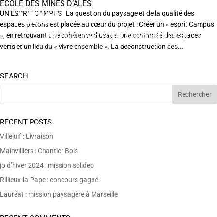
ÉCOLE DES MINES D’ALÈS
UN ESPRIT CAMPUS La question du paysage et de la qualité des
espaces piétons est placée au cœur du projet : Créer un « esprit Campus
», en retrouvant une cohérence d’usage, une continuité des espaces
EN POURSUIVANT VOTRE NAVIGATION SUR CE SITE
X
VOUS ACCEPTEZ L’UTILISATION DE COOKIES
verts et un lieu du « vivre ensemble ». La déconstruction des...
AFIN DE RÉALISER DES STATISTIQUES ANONYMES DE VISITE.
SEARCH
RECENT POSTS
Villejuif : Livraison
Mainvilliers : Chantier Bois
jo d’hiver 2024 : mission solideo
Rillieux-la-Pape : concours gagné
Lauréat : mission paysagère à Marseille