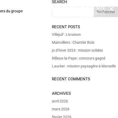
SEARCH
EN POURSUIVANT VOTRE NAVIGATION SUR CE SITE
X
eers du groupe
VOUS ACCEPTEZ L’UTILISATION DE COOKIES
 DE RÉALISER DES STATISTIQUES ANONYMES DE VISITE.
RECENT POSTS
Villejuif : Livraison
Mainvilliers : Chantier Bois
jo d’hiver 2024 : mission solideo
Rillieux-la-Pape : concours gagné
Lauréat : mission paysagère à Marseille
RECENT COMMENTS
ARCHIVES
avril 2026
mars 2026
février 2026