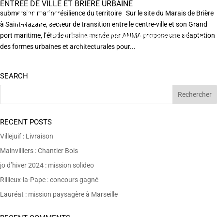
ENTRÉE DE VILLE ET BRIÈRE URBAINE
submersion marinerésilience du territoire Sur le site du Marais de Brière
à Saint-Nazaire, secteur de transition entre le centre-ville et son Grand
port maritime, l’étude urbaine menée par ANMA propose une adaptation
EN POURSUIVANT VOTRE NAVIGATION SUR CE SITE
X
VOUS ACCEPTEZ L’UTILISATION DE COOKIES
des formes urbaines et architecturales pour...
AFIN DE RÉALISER DES STATISTIQUES ANONYMES DE VISITE.
SEARCH
RECENT POSTS
Villejuif : Livraison
Mainvilliers : Chantier Bois
jo d’hiver 2024 : mission solideo
Rillieux-la-Pape : concours gagné
Lauréat : mission paysagère à Marseille