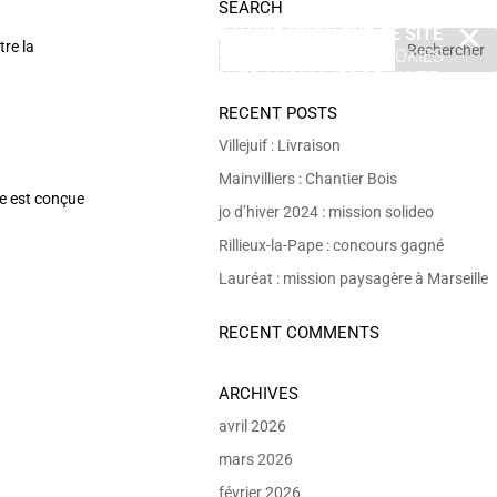
SEARCH
EN POURSUIVANT VOTRE NAVIGATION SUR CE SITE
X
tre la
VOUS ACCEPTEZ L’UTILISATION DE COOKIES
 DE RÉALISER DES STATISTIQUES ANONYMES DE VISITE.
RECENT POSTS
Villejuif : Livraison
Mainvilliers : Chantier Bois
ce est conçue
jo d’hiver 2024 : mission solideo
Rillieux-la-Pape : concours gagné
Lauréat : mission paysagère à Marseille
RECENT COMMENTS
ARCHIVES
avril 2026
mars 2026
février 2026