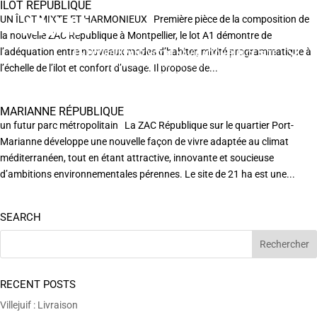
ILOT RÉPUBLIQUE
UN ÎLOT MIXTE ET HARMONIEUX Première pièce de la composition de
la nouvelle ZAC République à Montpellier, le lot A1 démontre de
l’adéquation entre nouveaux modes d’habiter, mixité programmatique à
EN POURSUIVANT VOTRE NAVIGATION SUR CE SITE
X
VOUS ACCEPTEZ L’UTILISATION DE COOKIES
l’échelle de l’ilot et confort d’usage. Il propose de...
AFIN DE RÉALISER DES STATISTIQUES ANONYMES DE VISITE.
MARIANNE RÉPUBLIQUE
un futur parc métropolitain La ZAC République sur le quartier Port-
Marianne développe une nouvelle façon de vivre adaptée au climat
méditerranéen, tout en étant attractive, innovante et soucieuse
d’ambitions environnementales pérennes. Le site de 21 ha est une...
SEARCH
RECENT POSTS
Villejuif : Livraison