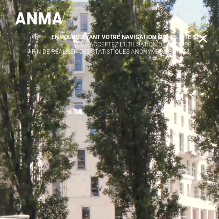
Video
Player
EN POURSUIVANT VOTRE NAVIGATION SUR CE SITE
X
VOUS ACCEPTEZ L’UTILISATION DE COOKIES
AFIN DE RÉALISER DES STATISTIQUES ANONYMES DE VISITE.