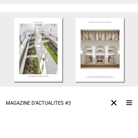
MAGAZINE D’ACTUALITÉS #3
M
X-projet