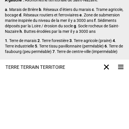
À gauche :
Axonométrie territoriale de Saint-Nazaire.
a
. Marais de Brière
b
. Réseaux d’étiers du marais
c
. Trame agricole,
bocage
d
. Réseaux routiers et ferroviaires
e
. Zone de submersion
marine inspirée du niveau de la mer il y a 3000 ans
f
. Sédiments
déposés par la Loire / érosion du socle
g
. Socle rocheux de Saint-
Nazaire
h
. Buttes érodées par la mer il y a 3000 ans
1
. Terre de marais
2
. Terre forestière
3
. Terre agricole (praire)
4
.
Terre industrielle
5
. Terre tissu pavillonnaire (perméable)
6
. Terre de
faubourg (peu perméable)
7
. Terre de centre-ville (imperméable)
TERRE TERRAIN TERRITOIRE
M
X-projet