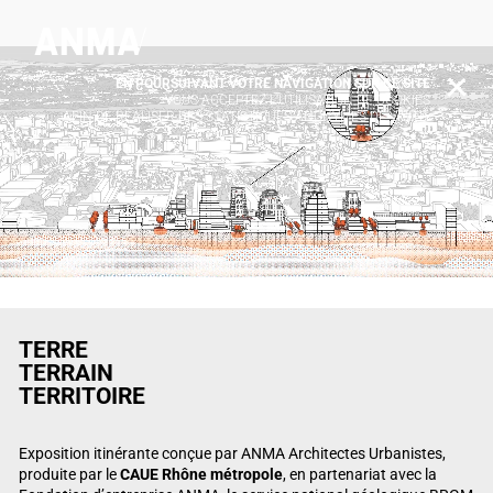
EN POURSUIVANT VOTRE NAVIGATION SUR CE SITE
X
VOUS ACCEPTEZ L’UTILISATION DE COOKIES
AFIN DE RÉALISER DES STATISTIQUES ANONYMES DE VISITE.
TERRE
TERRAIN
TERRITOIRE
Exposition itinérante conçue par ANMA Architectes Urbanistes,
produite par le
CAUE Rhône métropole
, en partenariat avec la