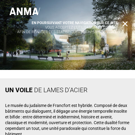
EN POURSUIVANT VOTRE NAVIGATION SUR CE SITE
X
VOUS ACCEPTEZ L’UTILISATION DE COOKIES
AFIN DE RÉALISER DES STATISTIQUES ANONYMES DE VISITE.
UN VOILE
DE LAMES D’ACIER
Le musée du judaïsme de Francfort est hybride. Composé de deux
bâtiments qui dialoguent, il dégage une énergie temporelle insolite
et bifide : entre déterminé et indéterminé, histoire et avenir,
classique et modernité, ouverture et protection. Cette dualité forme
cependant un tout, une unité paradoxale qui constitue la force du
bâtiment.