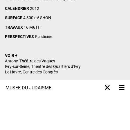
CALENDRIER
2012
SURFACE
4 300 m² SHON
TRAVAUX
16 M€ HT
PERSPECTIVES
Plasticine
VOIR +
Antony, Théâtre des Vagues
Ivry-sur-Seine, Théâtre des Quartiers d’Ivry
Le Havre, Centre des Congrès
MUSÉE DU JUDAÏSME
M
X-projet