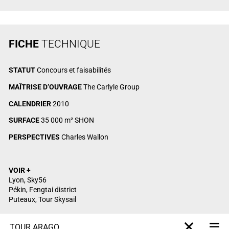
FICHE
TECHNIQUE
STATUT
Concours et faisabilités
MAÎTRISE D’OUVRAGE
The Carlyle Group
CALENDRIER
2010
SURFACE
35 000 m² SHON
PERSPECTIVES
Charles Wallon
VOIR +
Lyon, Sky56
Pékin, Fengtai district
Puteaux, Tour Skysail
TOUR ARAGO
M