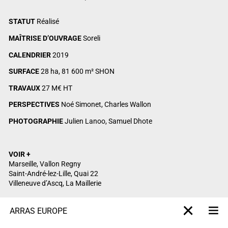
STATUT
Réalisé
MAÎTRISE D’OUVRAGE
Soreli
CALENDRIER
2019
SURFACE
28 ha, 81 600 m² SHON
TRAVAUX
27 M€ HT
PERSPECTIVES
Noé Simonet, Charles Wallon
PHOTOGRAPHIE
Julien Lanoo, Samuel Dhote
VOIR +
Marseille, Vallon Regny
Saint-André-lez-Lille, Quai 22
Villeneuve d’Ascq, La Maillerie
ARRAS EUROPE
M
X-projet