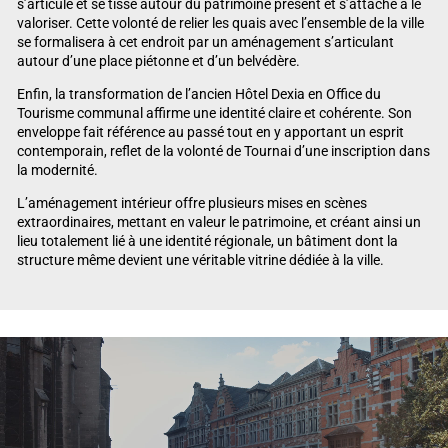
s’articule et se tisse autour du patrimoine présent et s’attache à le
valoriser. Cette volonté de relier les quais avec l’ensemble de la ville
se formalisera à cet endroit par un aménagement s’articulant
autour d’une place piétonne et d’un belvédère.
Enfin, la transformation de l’ancien Hôtel Dexia en Office du
Tourisme communal affirme une identité claire et cohérente. Son
enveloppe fait référence au passé tout en y apportant un esprit
contemporain, reflet de la volonté de Tournai d’une inscription dans
la modernité.
L’aménagement intérieur offre plusieurs mises en scènes
extraordinaires, mettant en valeur le patrimoine, et créant ainsi un
lieu totalement lié à une identité régionale, un bâtiment dont la
structure même devient une véritable vitrine dédiée à la ville.
Lecteur vidéo