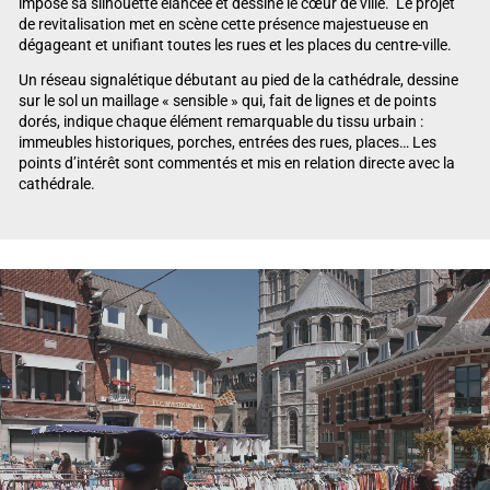
impose sa silhouette élancée et dessine le cœur de ville. Le projet
de revitalisation met en scène cette présence majestueuse en
dégageant et unifiant toutes les rues et les places du centre-ville.
Un réseau signalétique débutant au pied de la cathédrale, dessine
sur le sol un maillage « sensible » qui, fait de lignes et de points
dorés, indique chaque élément remarquable du tissu urbain :
immeubles historiques, porches, entrées des rues, places… Les
points d’intérêt sont commentés et mis en relation directe avec la
cathédrale.
Lecteur vidéo