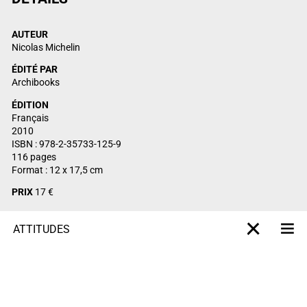
AUTEUR
Nicolas Michelin
ÉDITÉ PAR
Archibooks
ÉDITION
Français
2010
ISBN : 978-2-35733-125-9
116 pages
Format : 12 x 17,5 cm
PRIX
17 €
ATTITUDES
M
X-projet