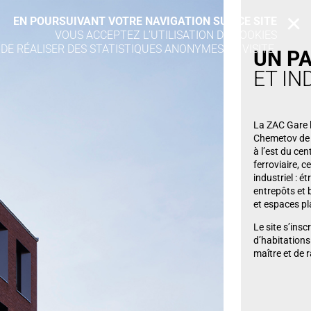
EN POURSUIVANT VOTRE NAVIGATION SUR CE SITE
X
VOUS ACCEPTEZ L’UTILISATION DE COOKIES
 DE RÉALISER DES STATISTIQUES ANONYMES DE VISITE.
UN P
ET IN
La ZAC Gare l
Chemetov de r
à l’est du cen
ferroviaire, c
industriel : 
entrepôts et 
et espaces pl
Le site s’insc
d’habitations
maître et de 