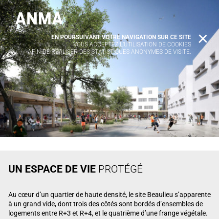
EN POURSUIVANT VOTRE NAVIGATION SUR CE SITE
X
VOUS ACCEPTEZ L’UTILISATION DE COOKIES
AFIN DE RÉALISER DES STATISTIQUES ANONYMES DE VISITE.
UN ESPACE DE VIE
PROTÉGÉ
Au cœur d’un quartier de haute densité, le site Beaulieu s’apparente
à un grand vide, dont trois des côtés sont bordés d’ensembles de
logements entre R+3 et R+4, et le quatrième d’une frange végétale.