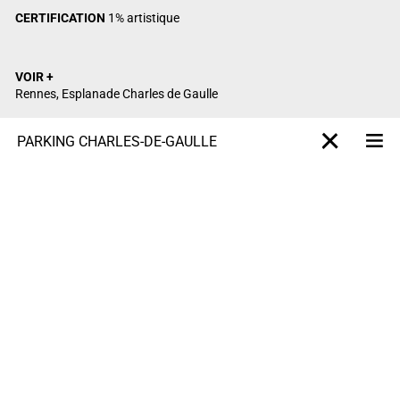
CERTIFICATION
1% artistique
VOIR +
Rennes, Esplanade Charles de Gaulle
PARKING CHARLES-DE-GAULLE
M
X-projet