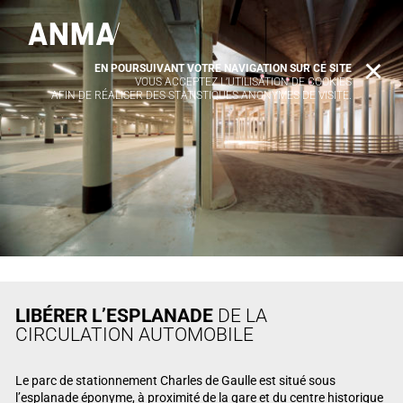
EN POURSUIVANT VOTRE NAVIGATION SUR CE SITE
X
VOUS ACCEPTEZ L’UTILISATION DE COOKIES
AFIN DE RÉALISER DES STATISTIQUES ANONYMES DE VISITE.
LIBÉRER L’ESPLANADE
DE LA
CIRCULATION AUTOMOBILE
Le parc de stationnement Charles de Gaulle est situé sous
l’esplanade éponyme, à proximité de la gare et du centre historique