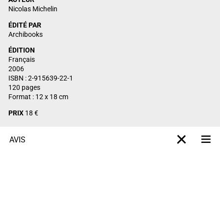
Nicolas Michelin
ÉDITÉ PAR
Archibooks
ÉDITION
Français
2006
ISBN : 2-915639-22-1
120 pages
Format : 12 x 18 cm
PRIX
18 €
AVIS
M
X-projet