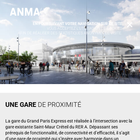
EN POURSUIVANT VOTRE NAVIGATION SUR CE SITE
X
VOUS ACCEPTEZ L’UTILISATION DE COOKIES
AFIN DE RÉALISER DES STATISTIQUES ANONYMES DE VISITE.
UNE GARE
DE PROXIMITÉ
La gare du Grand Paris Express est réalisée à l’intersection avec la
gare existante Saint-Maur Créteil du RER A. Dépassant ses
prérequis de fonctionnalité, de connectivité et d’efficacité, il s’agit
d’une gare de proximité qui s’insère avec harmonie dans un