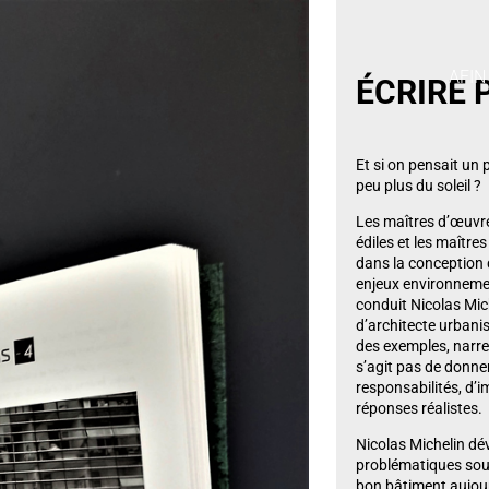
AFIN
ÉCRIRE 
Et si on pensait un p
peu plus du soleil ?
Les maîtres d’œuvre,
édiles et les maître
dans la conception 
enjeux environnemen
conduit Nicolas Mic
d’architecte urbanis
des exemples, narrer
s’agit pas de donne
responsabilités, d’i
réponses réalistes.
Nicolas Michelin dé
problématiques soul
bon bâtiment aujour