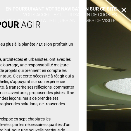
EN POURSUIVANT VOTRE NAVIGATION SUR CE SITE
X
VOUS ACCEPTEZ L’UTILISATION DE COOKIES
 DE RÉALISER DES STATISTIQUES ANONYMES DE VISITE.
P
OUR
AGIR
eu plus à la planète ? Et si on profitait un
 architectes et urbanistes, ont avec les
s d’ouvrage, une responsabilité majeure
de projets qui prennent en compte les
taux. C’est cette nécessité à réagir qui a
helin, s’appuyant sur son expérience
te, à transcrire ses réflexions, commenter
 ses aventures, proposer des pistes. Il ne
r des leçons, mais de prendre ses
maginer des solutions, de trouver des
veloppe en sept chapitres les
evées par les nécessaires qualités d’un
d’hui, pour une nouvelle pratique de