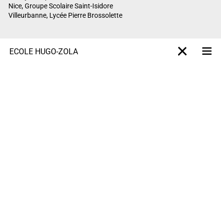
Nice, Groupe Scolaire Saint-Isidore
Villeurbanne, Lycée Pierre Brossolette
ÉCOLE HUGO-ZOLA
M
X-projet