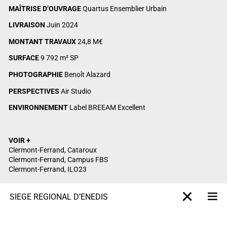
MAÎTRISE D’OUVRAGE
Quartus Ensemblier Urbain
LIVRAISON
Juin 2024
MONTANT TRAVAUX
24,8 M€
SURFACE
9 792 m² SP
PHOTOGRAPHIE
Benoît Alazard
PERSPECTIVES
Air Studio
ENVIRONNEMENT
Label BREEAM Excellent
VOIR +
Clermont-Ferrand, Cataroux
Clermont-Ferrand, Campus FBS
Clermont-Ferrand, ILO23
SIÈGE RÉGIONAL D’ENEDIS
M
X-projet