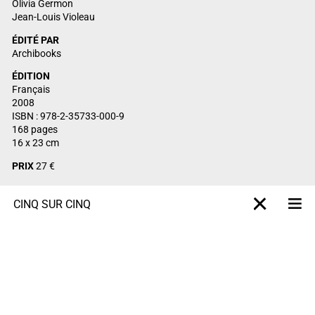
Olivia Germon
Jean-Louis Violeau
ÉDITÉ PAR
Archibooks
ÉDITION
Français
2008
ISBN : 978-2-35733-000-9
168 pages
16 x 23 cm
PRIX
27 €
CINQ SUR CINQ
M
X-projet