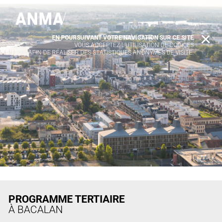
EN POURSUIVANT VOTRE NAVIGATION SUR CE SITE
X
VOUS ACCEPTEZ L’UTILISATION DE COOKIES
AFIN DE RÉALISER DES STATISTIQUES ANONYMES DE VISITE.
PROGRAMME TERTIAIRE
À BACALAN