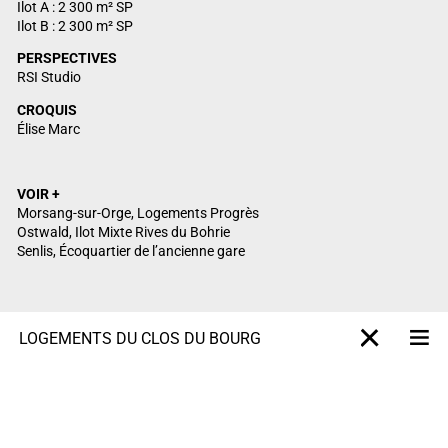
Ilot A : 2 300 m² SP
Ilot B : 2 300 m² SP
PERSPECTIVES
RSI Studio
CROQUIS
Élise Marc
VOIR +
Morsang-sur-Orge, Logements Progrès
Ostwald, Ilot Mixte Rives du Bohrie
Senlis, Écoquartier de l’ancienne gare
LOGEMENTS DU CLOS DU BOURG
M
X-projet