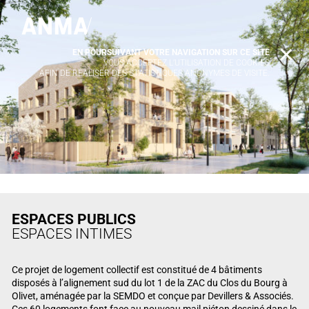
EN POURSUIVANT VOTRE NAVIGATION SUR CE SITE
X
VOUS ACCEPTEZ L’UTILISATION DE COOKIES
AFIN DE RÉALISER DES STATISTIQUES ANONYMES DE VISITE.
ESPACES PUBLICS
ESPACES INTIMES
Ce projet de logement collectif est constitué de 4 bâtiments
disposés à l’alignement sud du lot 1 de la ZAC du Clos du Bourg à
Olivet, aménagée par la SEMDO et conçue par Devillers & Associés.
Ces 60 logements font face au nouveau mail piéton dessiné dans le