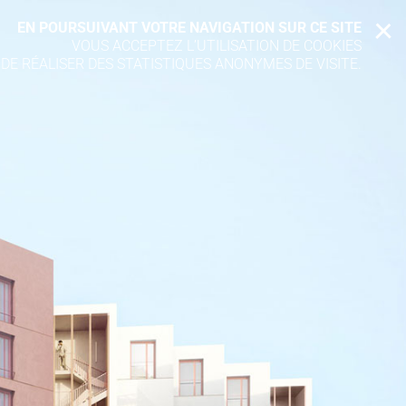
EN POURSUIVANT VOTRE NAVIGATION SUR CE SITE
X
VOUS ACCEPTEZ L’UTILISATION DE COOKIES
 DE RÉALISER DES STATISTIQUES ANONYMES DE VISITE.